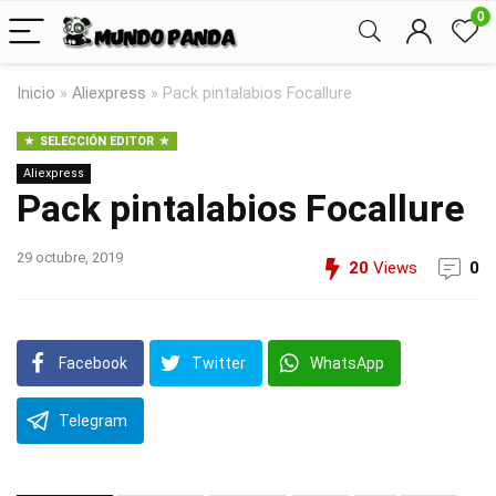
0
Inicio
»
Aliexpress
»
Pack pintalabios Focallure
SELECCIÓN EDITOR
Aliexpress
Pack pintalabios Focallure
29 octubre, 2019
20
Views
0
Facebook
Twitter
WhatsApp
Telegram