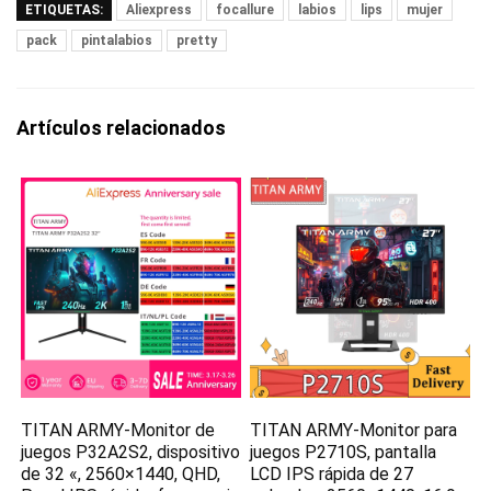
ETIQUETAS:
Aliexpress
focallure
labios
lips
mujer
pack
pintalabios
pretty
Artículos relacionados
TITAN ARMY-Monitor de
TITAN ARMY-Monitor para
juegos P32A2S2, dispositivo
juegos P2710S, pantalla
de 32 «, 2560×1440, QHD,
LCD IPS rápida de 27