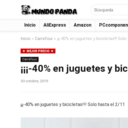
Search
for:
Inicio
AliExpress
Amazon
PCcomponen
Inicio
»
Carrefour
»
¡¡¡-40% en juguetes y bicicletas!!! Solo
MEJOR PRECIO
Carrefour
¡¡¡-40% en juguetes y bic
30 octubre, 2019
¡¡¡-40% en juguetes y bicicletas!!! Solo hasta el 2/11