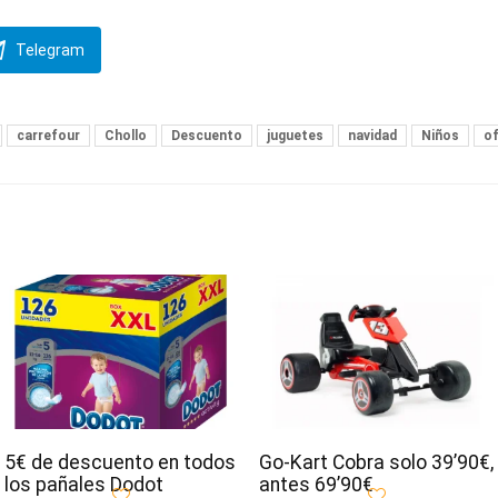
Telegram
carrefour
Chollo
Descuento
juguetes
navidad
Niños
o
5€ de descuento en todos
Go-Kart Cobra solo 39’90€,
los pañales Dodot
antes 69’90€