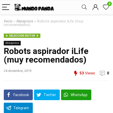
0
Inicio
»
Aliexpress
»
Robots aspirador iLife (muy
recomendados)
SELECCIÓN EDITOR
Aliexpress
Robots aspirador iLife
(muy recomendados)
24 diciembre, 2019
53
Views
0
Facebook
Twitter
WhatsApp
Telegram