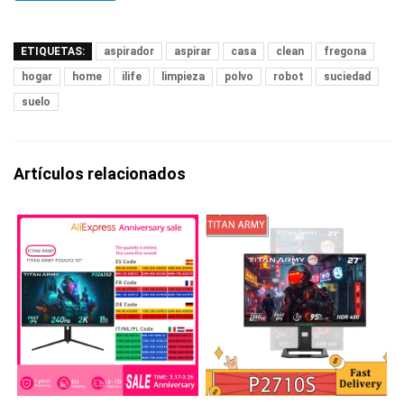
ETIQUETAS:
aspirador
aspirar
casa
clean
fregona
hogar
home
ilife
limpieza
polvo
robot
suciedad
suelo
Artículos relacionados