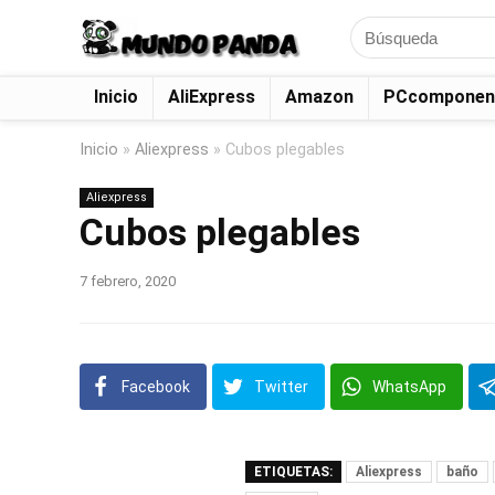
Search
for:
Inicio
AliExpress
Amazon
PCcomponen
Inicio
»
Aliexpress
»
Cubos plegables
Aliexpress
Cubos plegables
7 febrero, 2020
Facebook
Twitter
WhatsApp
ETIQUETAS:
Aliexpress
baño