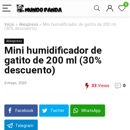
0
Inicio
»
Aliexpress
»
Mini humidificador de gatito de 200 ml
(30% descuento)
Aliexpress
Mini humidificador de
gatito de 200 ml (30%
descuento)
6 mayo, 2020
33
Views
0
Facebook
Twitter
WhatsApp
Telegram