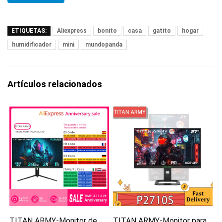
ETIQUETAS:
Aliexpress
bonito
casa
gatito
hogar
humidificador
mini
mundopanda
Artículos relacionados
TITAN ARMY-Monitor de
TITAN ARMY-Monitor para