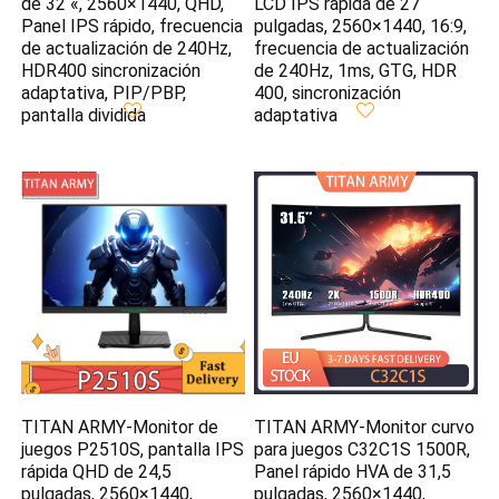
de 32 «, 2560×1440, QHD,
LCD IPS rápida de 27
Panel IPS rápido, frecuencia
pulgadas, 2560×1440, 16:9,
de actualización de 240Hz,
frecuencia de actualización
HDR400 sincronización
de 240Hz, 1ms, GTG, HDR
adaptativa, PIP/PBP,
400, sincronización
pantalla dividida
adaptativa
TITAN ARMY-Monitor de
TITAN ARMY-Monitor curvo
juegos P2510S, pantalla IPS
para juegos C32C1S 1500R,
rápida QHD de 24,5
Panel rápido HVA de 31,5
pulgadas, 2560×1440,
pulgadas, 2560×1440,