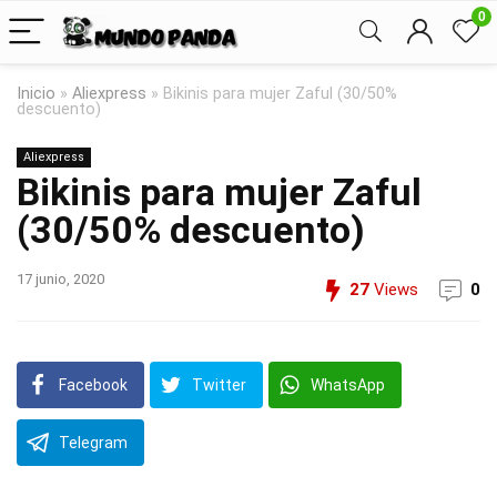
0
Inicio
»
Aliexpress
»
Bikinis para mujer Zaful (30/50%
descuento)
Aliexpress
Bikinis para mujer Zaful
(30/50% descuento)
17 junio, 2020
27
Views
0
Facebook
Twitter
WhatsApp
Telegram