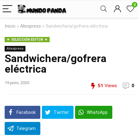
0
Inicio
»
Aliexpress
»
Sandwichera/gofrera eléctrica
SELECCIÓN EDITOR
Aliexpress
Sandwichera/gofrera
eléctrica
19 junio, 2020
51
Views
0
Facebook
Twitter
WhatsApp
Telegram