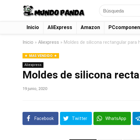
Search
for:
Inicio
AliExpress
Amazon
PCcomponen
Inicio
»
Aliexpress
»
Moldes de silicona rectangular para 
MAS VENDIDO
Aliexpress
Moldes de silicona rect
19 junio, 2020
Facebook
Twitter
WhatsApp