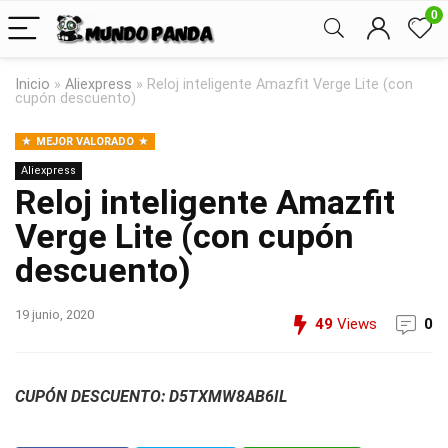
0
Inicio
»
Aliexpress
»
Reloj inteligente Amazfit Verge Lite (con
cupón descuento)
MEJOR VALORADO
Aliexpress
Reloj inteligente Amazfit
Verge Lite (con cupón
descuento)
19 junio, 2020
49
Views
0
CUPÓN DESCUENTO: D5TXMW8AB6IL