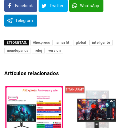
Facebook
Twitter
WhatsApp
Telegram
ETIQUETAS:
Aliexpress
amazfit
global
inteligente
mundopanda
reloj
version
Artículos relacionados