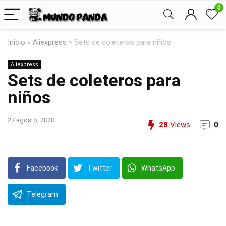
0
Inicio
»
Aliexpress
»
Sets de coleteros para niños
Aliexpress
Sets de coleteros para
niños
27 agosto, 2020
28
Views
0
Facebook
Twitter
WhatsApp
Telegram