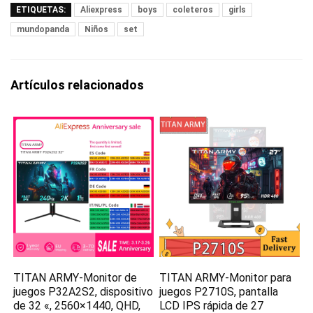
ETIQUETAS:
Aliexpress
boys
coleteros
girls
mundopanda
Niños
set
Artículos relacionados
TITAN ARMY-Monitor de
TITAN ARMY-Monitor para
juegos P32A2S2, dispositivo
juegos P2710S, pantalla
de 32 «, 2560×1440, QHD,
LCD IPS rápida de 27