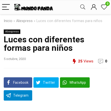
0
Inicio
»
Aliexpress
»
Luces con diferentes formas para niños
Aliexpress
Luces con diferentes
formas para niños
5 octubre, 2020
25
Views
0
Facebook
Twitter
WhatsApp
Telegram