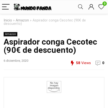
0
Inicio
»
Amazon
»
Aspirador conga Cecotec (90€ de
descuento)
Amazon
Aspirador conga Cecotec
(90€ de descuento)
6 diciembre, 2020
58
Views
0