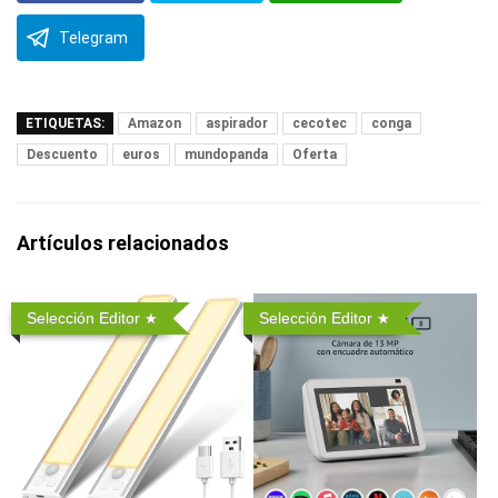
Telegram
ETIQUETAS:
Amazon
aspirador
cecotec
conga
Descuento
euros
mundopanda
Oferta
Artículos relacionados
Selección Editor
Selección Editor