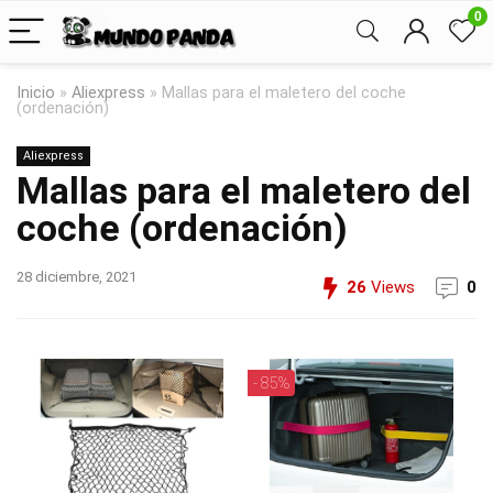
0
Inicio
»
Aliexpress
»
Mallas para el maletero del coche
(ordenación)
Aliexpress
Mallas para el maletero del
coche (ordenación)
28 diciembre, 2021
26
Views
0
- 85%