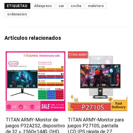
ETIQUETAS:
Aliexpress
car
coche
maletero
ordenacion
Artículos relacionados
TITAN ARMY-Monitor de
TITAN ARMY-Monitor para
juegos P32A2S2, dispositivo
juegos P2710S, pantalla
de 32 «, 2560×1440, QHD,
LCD IPS rápida de 27