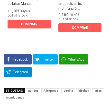
de latas Manual...
antideslizante,
multifunción,...
11,18€
14,91€
4,16€
10,40€
out of stock
out of stock
COMPRAR
COMPRAR
Facebook
Twitter
WhatsApp
Telegram
ETIQUETAS:
abridor
Aliexpress
cocina
kitchen
latas
mundopanda