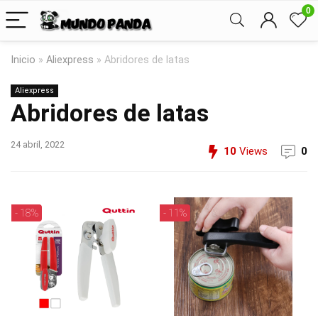
0
Inicio
»
Aliexpress
»
Abridores de latas
Aliexpress
Abridores de latas
24 abril, 2022
10
Views
0
- 18%
- 11%