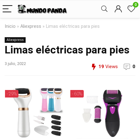
0
Inicio
»
Aliexpress
»
Limas eléctricas para pies
Aliexpress
Limas eléctricas para pies
3 julio, 2022
19
Views
0
- 29%
- 60%