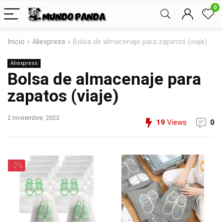
0
Inicio
»
Aliexpress
»
Bolsa de almacenaje para zapatos (viaje)
Aliexpress
Bolsa de almacenaje para
zapatos (viaje)
2 noviembre, 2022
19
Views
0
- 2%