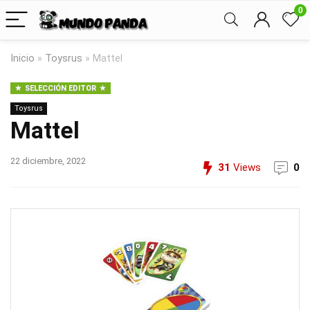
0
Inicio
»
Toysrus
»
Mattel
SELECCIÓN EDITOR
Toysrus
Mattel
22 diciembre, 2022
31
Views
0