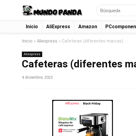
Search
for:
Inicio
AliExpress
Amazon
PCcomponen
Inicio
»
Aliexpress
»
Cafeteras (diferentes marcas)
Aliexpress
Cafeteras (diferentes m
4 diciembre, 2022