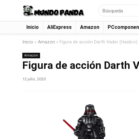
Search
for:
Inicio
AliExpress
Amazon
PCcomponen
Inicio
»
Amazon
»
Figura de acción Darth Vader (Hasbro)
Amazon
Figura de acción Darth 
12 julio, 2020