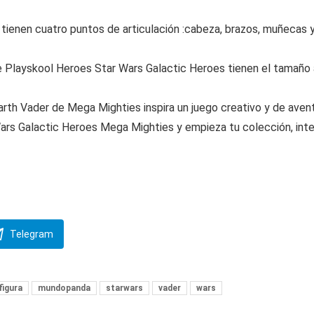
s tienen cuatro puntos de articulación :cabeza, brazos, muñecas 
de Playskool Heroes Star Wars Galactic Heroes tienen el tamaño 
arth Vader de Mega Mighties inspira un juego creativo y de aventu
Wars Galactic Heroes Mega Mighties y empieza tu colección, int
Telegram
figura
mundopanda
starwars
vader
wars