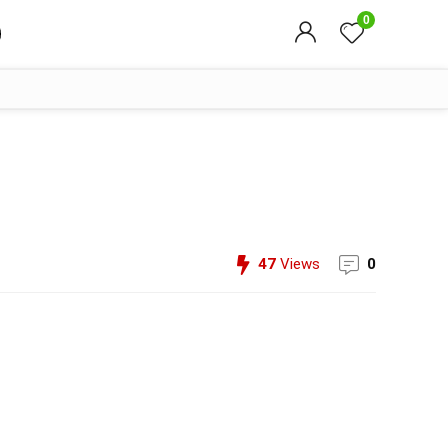
0
47
Views
0