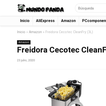
Search
for:
Inicio
AliExpress
Amazon
PCcomponen
Inicio
»
Amazon
»
Freidora Cecotec CleanFry (3L)
Amazon
Freidora Cecotec CleanF
23 julio, 2020