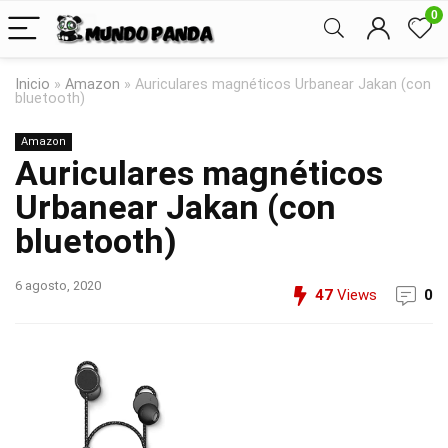
0
Inicio
»
Amazon
»
Auriculares magnéticos Urbanear Jakan (con
bluetooth)
Amazon
Auriculares magnéticos
Urbanear Jakan (con
bluetooth)
6 agosto, 2020
47
Views
0