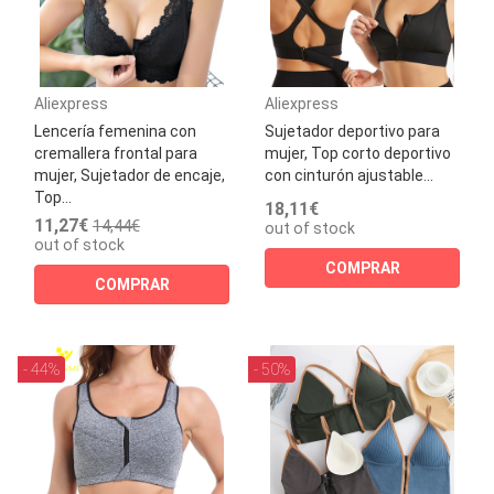
Aliexpress
Aliexpress
Lencería femenina con
Sujetador deportivo para
cremallera frontal para
mujer, Top corto deportivo
mujer, Sujetador de encaje,
con cinturón ajustable...
Top...
18,11€
11,27€
14,44€
out of stock
out of stock
COMPRAR
COMPRAR
- 44%
- 50%