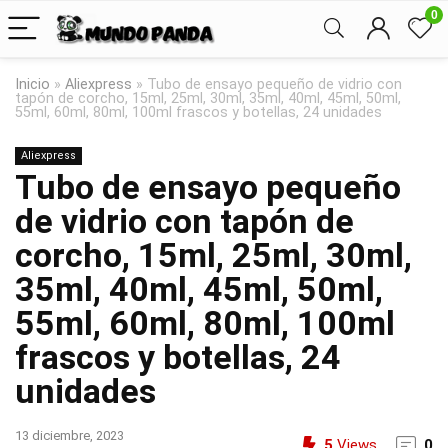
0
Inicio
»
Aliexpress
»
Tubo de ensayo pequeño de vidrio con
tapón de corcho, 15ml, 25ml, 30ml, 35ml, 40ml, 45ml, 50ml,
55ml, 60ml, 80ml, 100ml frascos y botellas, 24 unidades
Aliexpress
Tubo de ensayo pequeño
de vidrio con tapón de
corcho, 15ml, 25ml, 30ml,
35ml, 40ml, 45ml, 50ml,
55ml, 60ml, 80ml, 100ml
frascos y botellas, 24
unidades
13 diciembre, 2023
5
Views
0