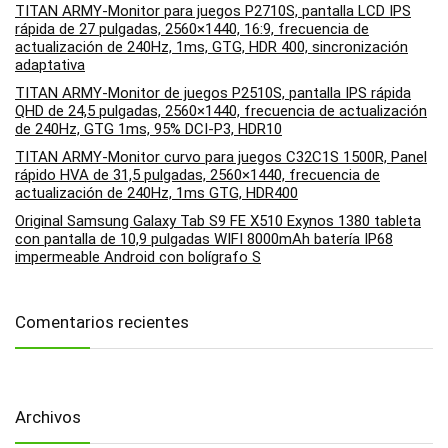
TITAN ARMY-Monitor para juegos P2710S, pantalla LCD IPS
rápida de 27 pulgadas, 2560×1440, 16:9, frecuencia de
actualización de 240Hz, 1ms, GTG, HDR 400, sincronización
adaptativa
TITAN ARMY-Monitor de juegos P2510S, pantalla IPS rápida
QHD de 24,5 pulgadas, 2560×1440, frecuencia de actualización
de 240Hz, GTG 1ms, 95% DCI-P3, HDR10
TITAN ARMY-Monitor curvo para juegos C32C1S 1500R, Panel
rápido HVA de 31,5 pulgadas, 2560×1440, frecuencia de
actualización de 240Hz, 1ms GTG, HDR400
Original Samsung Galaxy Tab S9 FE X510 Exynos 1380 tableta
con pantalla de 10,9 pulgadas WIFI 8000mAh batería IP68
impermeable Android con bolígrafo S
Comentarios recientes
Archivos