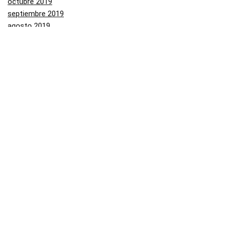
octubre 2019
septiembre 2019
agosto 2019
julio 2019
junio 2019
mayo 2019
Categorías
Aliexpress
Amazon
Arenal
Asos
Banggood
Buenabuy
Carrefour
Converse
Dressinn