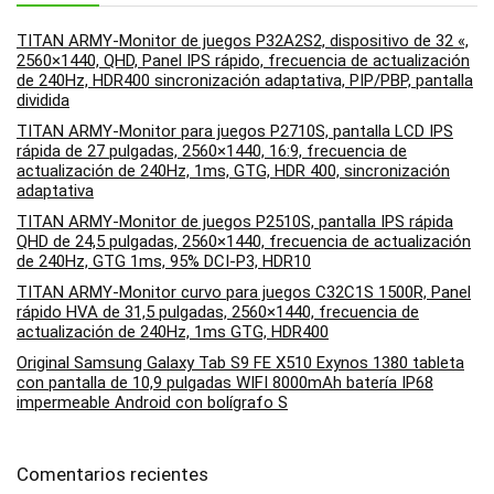
TITAN ARMY-Monitor de juegos P32A2S2, dispositivo de 32 «,
2560×1440, QHD, Panel IPS rápido, frecuencia de actualización
de 240Hz, HDR400 sincronización adaptativa, PIP/PBP, pantalla
dividida
TITAN ARMY-Monitor para juegos P2710S, pantalla LCD IPS
rápida de 27 pulgadas, 2560×1440, 16:9, frecuencia de
actualización de 240Hz, 1ms, GTG, HDR 400, sincronización
adaptativa
TITAN ARMY-Monitor de juegos P2510S, pantalla IPS rápida
QHD de 24,5 pulgadas, 2560×1440, frecuencia de actualización
de 240Hz, GTG 1ms, 95% DCI-P3, HDR10
TITAN ARMY-Monitor curvo para juegos C32C1S 1500R, Panel
rápido HVA de 31,5 pulgadas, 2560×1440, frecuencia de
actualización de 240Hz, 1ms GTG, HDR400
Original Samsung Galaxy Tab S9 FE X510 Exynos 1380 tableta
con pantalla de 10,9 pulgadas WIFI 8000mAh batería IP68
impermeable Android con bolígrafo S
Comentarios recientes