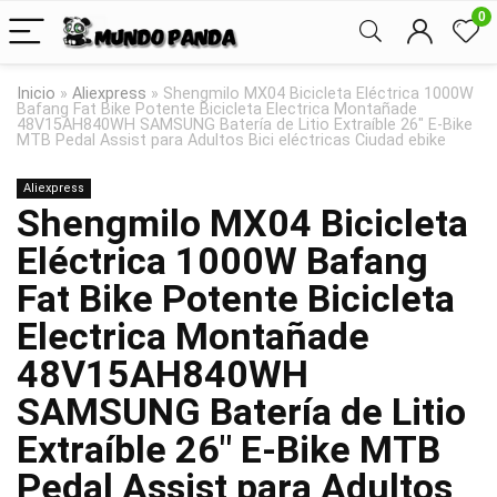
0
Inicio
»
Aliexpress
»
Shengmilo MX04 Bicicleta Eléctrica 1000W
Bafang Fat Bike Potente Bicicleta Electrica Montañade
48V15AH840WH SAMSUNG Batería de Litio Extraíble 26″ E-Bike
MTB Pedal Assist para Adultos Bici eléctricas Ciudad ebike
Aliexpress
Shengmilo MX04 Bicicleta
Eléctrica 1000W Bafang
Fat Bike Potente Bicicleta
Electrica Montañade
48V15AH840WH
SAMSUNG Batería de Litio
Extraíble 26″ E-Bike MTB
Pedal Assist para Adultos