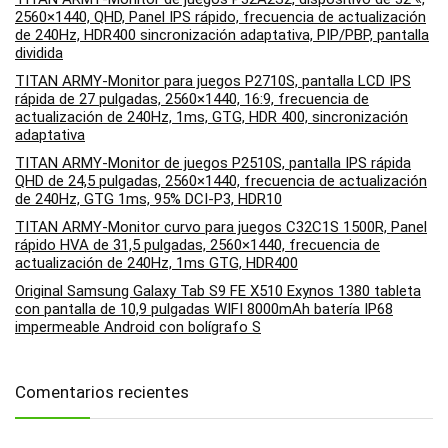
2560×1440, QHD, Panel IPS rápido, frecuencia de actualización
de 240Hz, HDR400 sincronización adaptativa, PIP/PBP, pantalla
dividida
TITAN ARMY-Monitor para juegos P2710S, pantalla LCD IPS
rápida de 27 pulgadas, 2560×1440, 16:9, frecuencia de
actualización de 240Hz, 1ms, GTG, HDR 400, sincronización
adaptativa
TITAN ARMY-Monitor de juegos P2510S, pantalla IPS rápida
QHD de 24,5 pulgadas, 2560×1440, frecuencia de actualización
de 240Hz, GTG 1ms, 95% DCI-P3, HDR10
TITAN ARMY-Monitor curvo para juegos C32C1S 1500R, Panel
rápido HVA de 31,5 pulgadas, 2560×1440, frecuencia de
actualización de 240Hz, 1ms GTG, HDR400
Original Samsung Galaxy Tab S9 FE X510 Exynos 1380 tableta
con pantalla de 10,9 pulgadas WIFI 8000mAh batería IP68
impermeable Android con bolígrafo S
Comentarios recientes