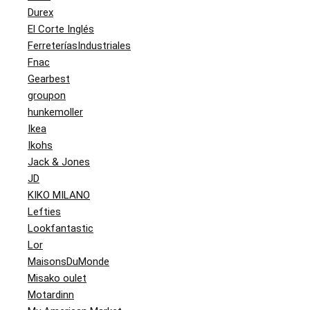
Durex
El Corte Inglés
FerreteríasIndustriales
Fnac
Gearbest
groupon
hunkemoller
Ikea
Ikohs
Jack & Jones
JD
KIKO MILANO
Lefties
Lookfantastic
Lor
MaisonsDuMonde
Misako oulet
Motardinn