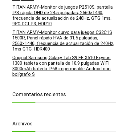
TITAN ARMY-Monitor de juegos P2510S, pantalla
IPS rápida QHD de 24,5 pulgadas, 2560×1440,
frecuencia de actualización de 240Hz, GTG 1ms,
95% DCI-P3, HDR10
TITAN ARMY-Monitor curvo para juegos C32C1S
1500R, Panel rápido HVA de 31,5 pulgadas,
2560×1440, frecuencia de actualización de 240Hz,
1ms GTG, HDR400
Original Samsung Galaxy Tab S9 FE X510 Exynos
1380 tableta con pantalla de 10,9 pulgadas WIFI
8000mAh batería IP68 impermeable Android con
bolígrafo S
Comentarios recientes
Archivos