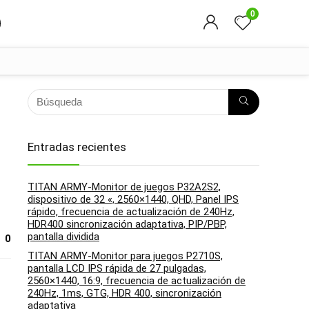
0
Entradas recientes
TITAN ARMY-Monitor de juegos P32A2S2,
dispositivo de 32 «, 2560×1440, QHD, Panel IPS
rápido, frecuencia de actualización de 240Hz,
HDR400 sincronización adaptativa, PIP/PBP,
pantalla dividida
0
TITAN ARMY-Monitor para juegos P2710S,
pantalla LCD IPS rápida de 27 pulgadas,
2560×1440, 16:9, frecuencia de actualización de
240Hz, 1ms, GTG, HDR 400, sincronización
adaptativa