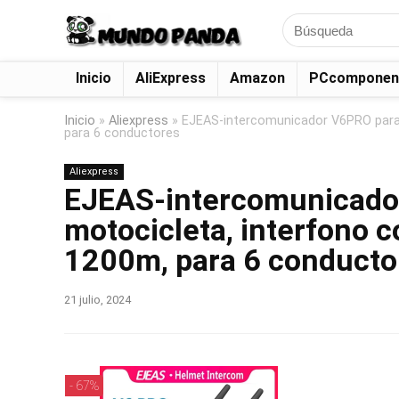
Search
for:
Inicio
AliExpress
Amazon
PCcomponen
Inicio
»
Aliexpress
»
EJEAS-intercomunicador V6PRO para 
para 6 conductores
Aliexpress
EJEAS-intercomunicado
motocicleta, interfono 
1200m, para 6 conducto
21 julio, 2024
- 67%