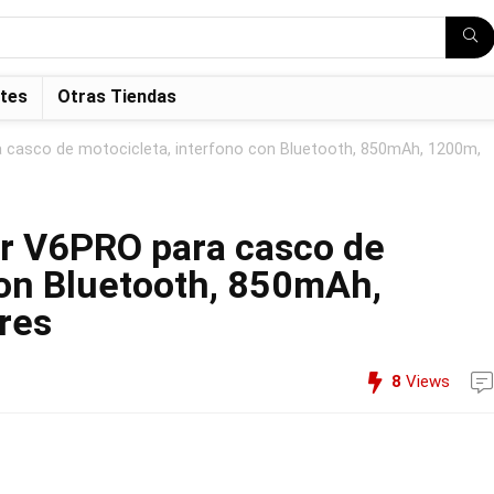
tes
Otras Tiendas
casco de motocicleta, interfono con Bluetooth, 850mAh, 1200m,
r V6PRO para casco de
con Bluetooth, 850mAh,
res
8
Views