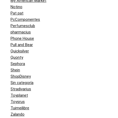
My American Market
Notino
Pat pat
PcComponentes
Perfumesclub
pharmacius
Phone House
Pull and Bear
Quicksilver
Quonty
Sephora
Shein
ShopDisney
Sin categoría
Stradivarius
Toyplanet
Toysrus
Tuimeilibre
Zalando