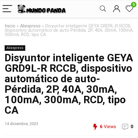
0
Inicio
»
Aliexpress
»
Disyuntor inteligente GEYA GRD9L-R RCCB,
dispositivo automático de auto-Pérdida, 2P, 40A, 30mA, 100mA,
300mA, RCD, tipo CA
Aliexpress
Disyuntor inteligente GEYA
GRD9L-R RCCB, dispositivo
automático de auto-
Pérdida, 2P, 40A, 30mA,
100mA, 300mA, RCD, tipo
CA
14 diciembre, 2023
6
Views
0