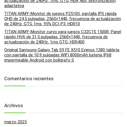
actualización de 240Hz, 1ms, GTG, HDR 400, sincronización
adaptativa
TITAN ARMY-Monitor de juegos P2510S, pantalla IPS rápida
QHD de 24,5 pulgadas, 2560×1440, frecuencia de actualización
de 240Hz, GTG 1ms, 95% DCI-P3, HDR10
TITAN ARMY-Monitor curvo para juegos C32C1S 1500R, Panel
rápido HVA de 31,5 pulgadas, 2560×1440, frecuencia de
actualización de 240Hz, 1ms GTG, HDR400
Original Samsung Galaxy Tab S9 FE X510 Exynos 1380 tableta
con pantalla de 10,9 pulgadas WIFI 8000mAh batería IP68
impermeable Android con bolígrafo S
Comentarios recientes
Archivos
marzo 2025