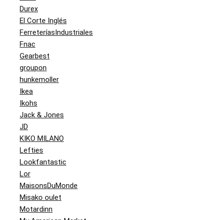
Durex
El Corte Inglés
FerreteríasIndustriales
Fnac
Gearbest
groupon
hunkemoller
Ikea
Ikohs
Jack & Jones
JD
KIKO MILANO
Lefties
Lookfantastic
Lor
MaisonsDuMonde
Misako oulet
Motardinn