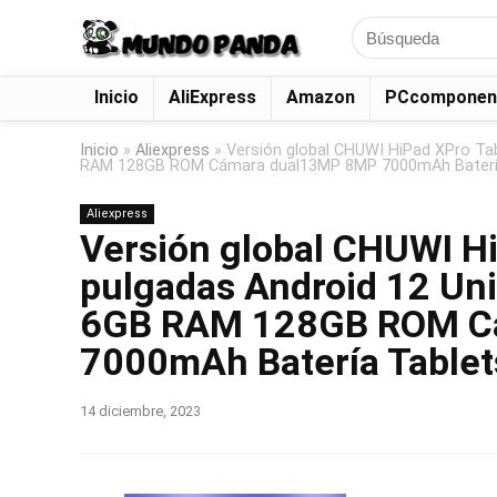
Search
for:
Inicio
AliExpress
Amazon
PCcomponen
Inicio
»
Aliexpress
»
Versión global CHUWI HiPad XPro Ta
RAM 128GB ROM Cámara dual13MP 8MP 7000mAh Batería
Aliexpress
Versión global CHUWI Hi
pulgadas Android 12 Un
6GB RAM 128GB ROM C
7000mAh Batería Table
14 diciembre, 2023