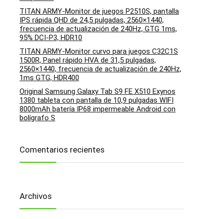
TITAN ARMY-Monitor de juegos P2510S, pantalla
IPS rápida QHD de 24,5 pulgadas, 2560×1440,
frecuencia de actualización de 240Hz, GTG 1ms,
95% DCI-P3, HDR10
TITAN ARMY-Monitor curvo para juegos C32C1S
1500R, Panel rápido HVA de 31,5 pulgadas,
2560×1440, frecuencia de actualización de 240Hz,
1ms GTG, HDR400
Original Samsung Galaxy Tab S9 FE X510 Exynos
1380 tableta con pantalla de 10,9 pulgadas WIFI
8000mAh batería IP68 impermeable Android con
bolígrafo S
Comentarios recientes
Archivos