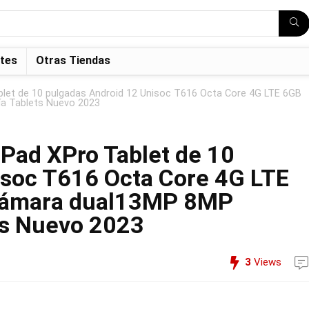
tes
Otras Tiendas
blet de 10 pulgadas Android 12 Unisoc T616 Octa Core 4G LTE 6GB
 Tablets Nuevo 2023
Pad XPro Tablet de 10
isoc T616 Octa Core 4G LTE
ámara dual13MP 8MP
ts Nuevo 2023
3
Views