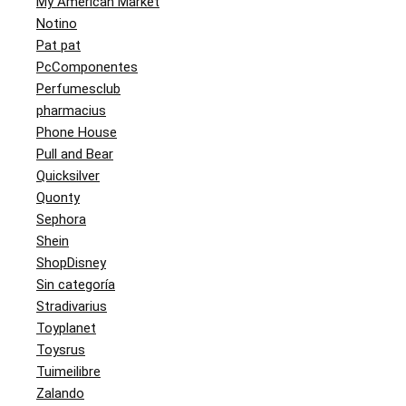
My American Market
Notino
Pat pat
PcComponentes
Perfumesclub
pharmacius
Phone House
Pull and Bear
Quicksilver
Quonty
Sephora
Shein
ShopDisney
Sin categoría
Stradivarius
Toyplanet
Toysrus
Tuimeilibre
Zalando