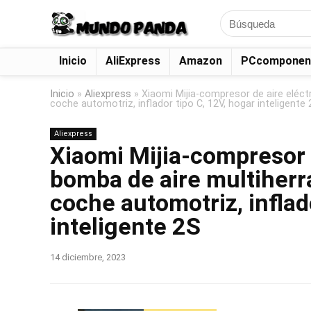
Search
for:
Inicio
AliExpress
Amazon
PCcomponen
Inicio
»
Aliexpress
»
Xiaomi Mijia-compresor de aire eléctr
coche automotriz, inflador tipo C, 12V, hogar inteligente
Aliexpress
Xiaomi Mijia-compresor d
bomba de aire multiherra
coche automotriz, inflad
inteligente 2S
14 diciembre, 2023