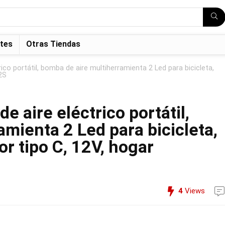
tes
Otras Tiendas
ico portátil, bomba de aire multiherramienta 2 Led para bicicleta,
 2S
e aire eléctrico portátil,
mienta 2 Led para bicicleta,
or tipo C, 12V, hogar
4
Views