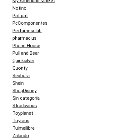
My American Market
Notino
Pat pat
PcComponentes
Perfumesclub
pharmacius
Phone House
Pull and Bear
Quicksilver
Quonty
Sephora
Shein
ShopDisney
Sin categoría
Stradivarius
Toyplanet
Toysrus
Tuimeilibre
Zalando