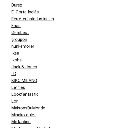
Durex
El Corte Inglés
FerreteríasIndustriales
Fnac
Gearbest
groupon
hunkemoller
Ikea
Ikohs
Jack & Jones
JD
KIKO MILANO
Lefties
Lookfantastic
Lor
MaisonsDuMonde
Misako oulet
Motardinn