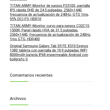
TITAN ARMY-Monitor de juegos P2510S, pantalla
IPS rápida QHD de 24,5 pulgadas, 2560×1440,
frecuencia de actualización de 240Hz, GTG 1ms,
95% DCI-P3, HDR10
TITAN ARMY-Monitor curvo para juegos C32C1S
1500R, Panel rápido HVA de 31,5 pulgadas,
2560×1440, frecuencia de actualización de 240Hz,
1ms GTG, HDR400
Original Samsung Galaxy Tab S9 FE X510 Exynos
1380 tableta con pantalla de 10,9 pulgadas WIFI
8000mAh batería IP68 impermeable Android con
bolígrafo S
Comentarios recientes
Archivos