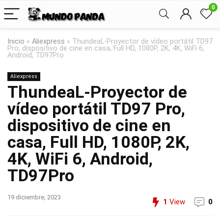
0
Inicio
»
Aliexpress
»
ThundeaL-Proyector de vídeo portátil TD97
Pro, dispositivo de cine en casa, Full HD, 1080P, 2K, 4K, WiFi 6,
Android, TD97Pro
Aliexpress
ThundeaL-Proyector de
vídeo portátil TD97 Pro,
dispositivo de cine en
casa, Full HD, 1080P, 2K,
4K, WiFi 6, Android,
TD97Pro
19 diciembre, 2023
1
View
0