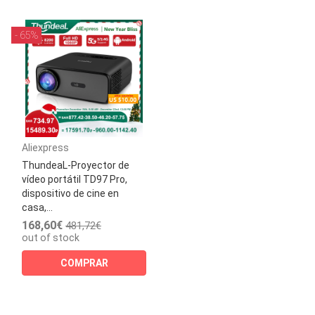
- 65%
Aliexpress
ThundeaL-Proyector de
vídeo portátil TD97 Pro,
dispositivo de cine en
casa,...
168,60€
481,72€
out of stock
COMPRAR