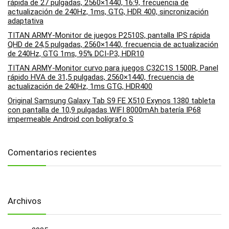
rápida de 27 pulgadas, 2560×1440, 16:9, frecuencia de
actualización de 240Hz, 1ms, GTG, HDR 400, sincronización
adaptativa
TITAN ARMY-Monitor de juegos P2510S, pantalla IPS rápida
QHD de 24,5 pulgadas, 2560×1440, frecuencia de actualización
de 240Hz, GTG 1ms, 95% DCI-P3, HDR10
TITAN ARMY-Monitor curvo para juegos C32C1S 1500R, Panel
rápido HVA de 31,5 pulgadas, 2560×1440, frecuencia de
actualización de 240Hz, 1ms GTG, HDR400
Original Samsung Galaxy Tab S9 FE X510 Exynos 1380 tableta
con pantalla de 10,9 pulgadas WIFI 8000mAh batería IP68
impermeable Android con bolígrafo S
Comentarios recientes
Archivos