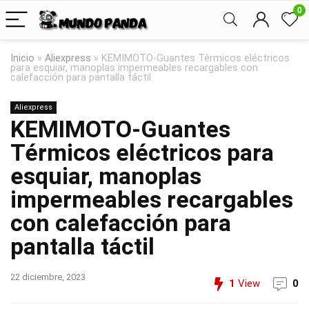
0
Inicio
»
Aliexpress
»
KEMIMOTO-Guantes Térmicos eléctricos
para esquiar, manoplas impermeables recargables con
calefacción para pantalla táctil
Aliexpress
KEMIMOTO-Guantes
Térmicos eléctricos para
esquiar, manoplas
impermeables recargables
con calefacción para
pantalla táctil
22 diciembre, 2023
1
View
0