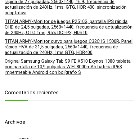
rápida de 27 pulgadas, 2560×1440, 16:9, frecuencia de
actualización de 240Hz, 1ms, GTG, HDR 400, sincronización
adaptativa
TITAN ARMY-Monitor de juegos P2510S, pantalla IPS rápida
QHD de 24,5 pulgadas, 2560×1440, frecuencia de actualización
de 240Hz, GTG 1ms, 95% DCI-P3, HDR10
TITAN ARMY-Monitor curvo para juegos C32C1S 1500R, Panel
rápido HVA de 31,5 pulgadas, 2560×1440, frecuencia de
actualización de 240Hz, 1ms GTG, HDR400
Original Samsung Galaxy Tab S9 FE X510 Exynos 1380 tableta
con pantalla de 10,9 pulgadas WIFI 8000mAh batería IP68
impermeable Android con bolígrafo S
Comentarios recientes
Archivos