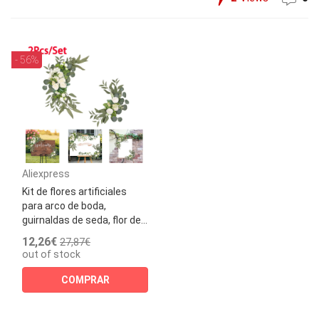
- 56%
Aliexpress
Kit de flores artificiales
para arco de boda,
guirnaldas de seda, flor de...
12,26€
27,87€
out of stock
COMPRAR