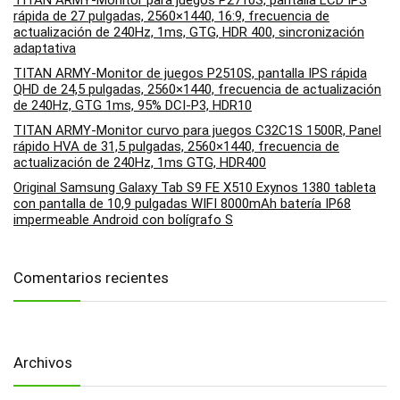
TITAN ARMY-Monitor para juegos P2710S, pantalla LCD IPS
rápida de 27 pulgadas, 2560×1440, 16:9, frecuencia de
actualización de 240Hz, 1ms, GTG, HDR 400, sincronización
adaptativa
TITAN ARMY-Monitor de juegos P2510S, pantalla IPS rápida
QHD de 24,5 pulgadas, 2560×1440, frecuencia de actualización
de 240Hz, GTG 1ms, 95% DCI-P3, HDR10
TITAN ARMY-Monitor curvo para juegos C32C1S 1500R, Panel
rápido HVA de 31,5 pulgadas, 2560×1440, frecuencia de
actualización de 240Hz, 1ms GTG, HDR400
Original Samsung Galaxy Tab S9 FE X510 Exynos 1380 tableta
con pantalla de 10,9 pulgadas WIFI 8000mAh batería IP68
impermeable Android con bolígrafo S
Comentarios recientes
Archivos