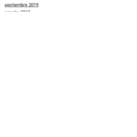
septiembre 2019
agosto 2019
julio 2019
junio 2019
mayo 2019
Categorías
Aliexpress
Amazon
Arenal
Asos
Banggood
Buenabuy
Carrefour
Converse
Dressinn
Druni