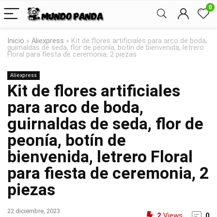
0
Inicio
»
Aliexpress
»
Kit de flores artificiales para arco de boda,
guirnaldas de seda, flor de peonía, botín de bienvenida, letrero
Floral para fiesta de ceremonia, 2 piezas
Aliexpress
Kit de flores artificiales
para arco de boda,
guirnaldas de seda, flor de
peonía, botín de
bienvenida, letrero Floral
para fiesta de ceremonia, 2
piezas
22 diciembre, 2023
2
Views
0