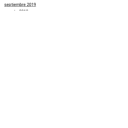
septiembre 2019
agosto 2019
julio 2019
junio 2019
mayo 2019
Categorías
Aliexpress
Amazon
Arenal
Asos
Banggood
Buenabuy
Carrefour
Converse
Dressinn
Druni