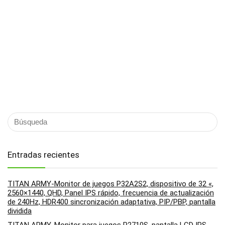
Entradas recientes
TITAN ARMY-Monitor de juegos P32A2S2, dispositivo de 32 «,
2560×1440, QHD, Panel IPS rápido, frecuencia de actualización
de 240Hz, HDR400 sincronización adaptativa, PIP/PBP, pantalla
dividida
TITAN ARMY-Monitor para juegos P2710S, pantalla LCD IPS