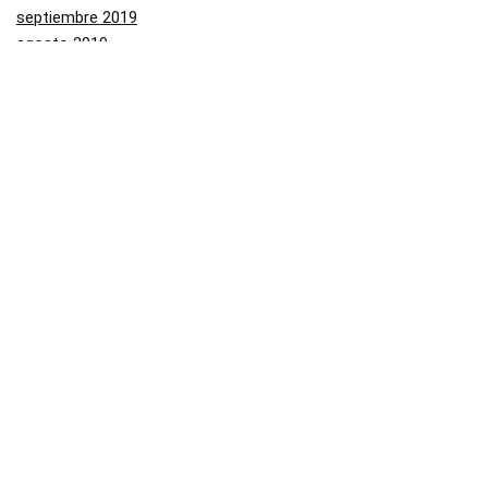
septiembre 2019
agosto 2019
julio 2019
junio 2019
mayo 2019
Categorías
Aliexpress
Amazon
Arenal
Asos
Banggood
Buenabuy
Carrefour
Converse
Dressinn
Druni