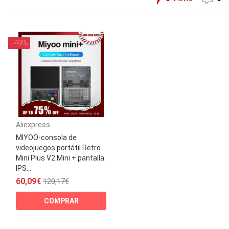
- 49%
Aliexpress
MIYOO-consola de
videojuegos portátil Retro
Mini Plus V2 Mini + pantalla
IPS...
60,09€
120,17€
COMPRAR