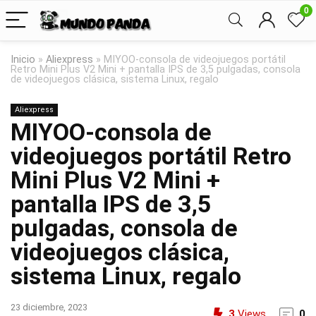
0
Inicio
»
Aliexpress
»
MIYOO-consola de videojuegos portátil
Retro Mini Plus V2 Mini + pantalla IPS de 3,5 pulgadas, consola
de videojuegos clásica, sistema Linux, regalo
Aliexpress
MIYOO-consola de
videojuegos portátil Retro
Mini Plus V2 Mini +
pantalla IPS de 3,5
pulgadas, consola de
videojuegos clásica,
sistema Linux, regalo
23 diciembre, 2023
3
Views
0