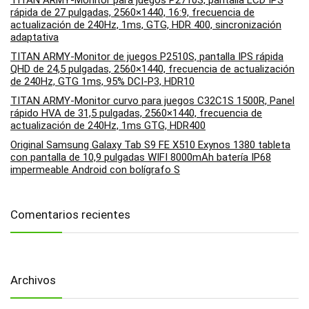
TITAN ARMY-Monitor para juegos P2710S, pantalla LCD IPS
rápida de 27 pulgadas, 2560×1440, 16:9, frecuencia de
actualización de 240Hz, 1ms, GTG, HDR 400, sincronización
adaptativa
TITAN ARMY-Monitor de juegos P2510S, pantalla IPS rápida
QHD de 24,5 pulgadas, 2560×1440, frecuencia de actualización
de 240Hz, GTG 1ms, 95% DCI-P3, HDR10
TITAN ARMY-Monitor curvo para juegos C32C1S 1500R, Panel
rápido HVA de 31,5 pulgadas, 2560×1440, frecuencia de
actualización de 240Hz, 1ms GTG, HDR400
Original Samsung Galaxy Tab S9 FE X510 Exynos 1380 tableta
con pantalla de 10,9 pulgadas WIFI 8000mAh batería IP68
impermeable Android con bolígrafo S
Comentarios recientes
Archivos