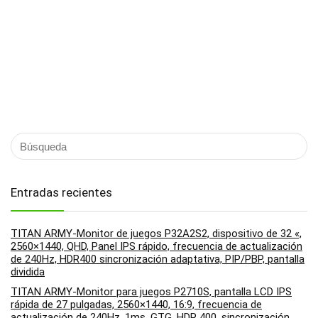
Entradas recientes
TITAN ARMY-Monitor de juegos P32A2S2, dispositivo de 32 «,
2560×1440, QHD, Panel IPS rápido, frecuencia de actualización
de 240Hz, HDR400 sincronización adaptativa, PIP/PBP, pantalla
dividida
TITAN ARMY-Monitor para juegos P2710S, pantalla LCD IPS
rápida de 27 pulgadas, 2560×1440, 16:9, frecuencia de
actualización de 240Hz, 1ms, GTG, HDR 400, sincronización