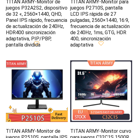
TITAN ARMY-Monitor de
TITAN ARMY-Monitor para
juegos P32A2S2, dispositivo
juegos P2710S, pantalla
de 32 «, 2560×1440, QHD,
LCD IPS rápida de 27
Panel IPS rápido, frecuencia
pulgadas, 2560×1440, 16:9,
de actualización de 240Hz,
frecuencia de actualización
HDR400 sincronización
de 240Hz, 1ms, GTG, HDR
adaptativa, PIP/PBP,
400, sincronización
pantalla dividida
adaptativa
TITAN ARMY-Monitor de
TITAN ARMY-Monitor curvo
juegos P2510S, pantalla IPS
para juegos C32C1S 1500R,