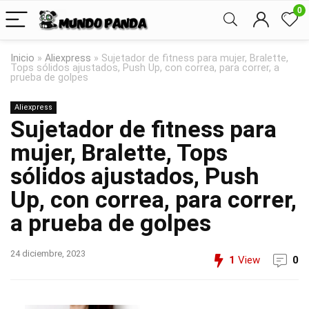
0
Inicio
»
Aliexpress
»
Sujetador de fitness para mujer, Bralette,
Tops sólidos ajustados, Push Up, con correa, para correr, a
prueba de golpes
Aliexpress
Sujetador de fitness para
mujer, Bralette, Tops
sólidos ajustados, Push
Up, con correa, para correr,
a prueba de golpes
24 diciembre, 2023
1
View
0