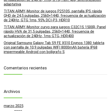
adaptativa
TITAN ARMY-Monitor de juegos P2510S, pantalla IPS rápida
QHD de 24,5 pulgadas, 2560×1440, frecuencia de actualización
de 240Hz, GTG 1ms, 95% DCI-P3, HDR10
TITAN ARMY-Monitor curvo para juegos C32C1S 1500R, Panel
rápido HVA de 31,5 pulgadas, 2560×1440, frecuencia de
actualización de 240Hz, 1ms GTG, HDR400
Original Samsung Galaxy Tab S9 FE X510 Exynos 1380 tableta
con pantalla de 10,9 pulgadas WIFI 8000mAh batería IP68
impermeable Android con bolígrafo S
Comentarios recientes
Archivos
marzo 2025