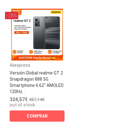
- 28%
Aliexpress
Versión Global realme GT 2
Snapdragon 888 5G
Smartphone 6.62'' AMOLED
120Hz...
324,57€
457,14€
out of stock
COMPRAR