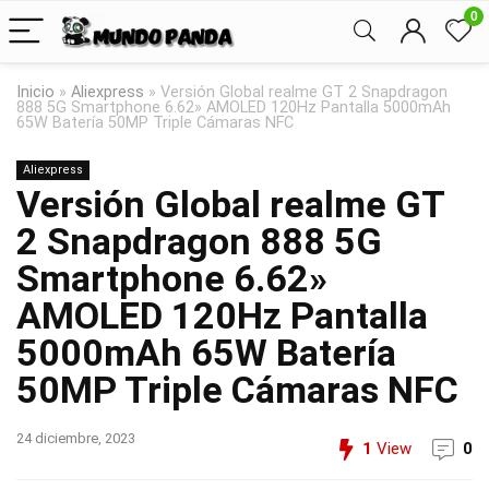
0
Inicio
»
Aliexpress
»
Versión Global realme GT 2 Snapdragon
888 5G Smartphone 6.62» AMOLED 120Hz Pantalla 5000mAh
65W Batería 50MP Triple Cámaras NFC
Aliexpress
Versión Global realme GT
2 Snapdragon 888 5G
Smartphone 6.62»
AMOLED 120Hz Pantalla
5000mAh 65W Batería
50MP Triple Cámaras NFC
24 diciembre, 2023
1
View
0