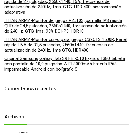
rápida de 27 pulgadas, 2560×1440, 16:9, frecuencia de
actualización de 240Hz, 1ms, GTG, HDR 400, sincronización
adaptativa
TITAN ARMY-Monitor de juegos P2510S, pantalla IPS rápida
QHD de 24,5 pulgadas, 2560×1440, frecuencia de actualización
de 240Hz, GTG 1ms, 95% DCI-P3, HDR10
TITAN ARMY-Monitor curvo para juegos C32C1S 1500R, Panel
rápido HVA de 31,5 pulgadas, 2560×1440, frecuencia de
actualización de 240Hz, 1ms GTG, HDR400
Original Samsung Galaxy Tab S9 FE X510 Exynos 1380 tableta
con pantalla de 10,9 pulgadas WIFI 8000mAh batería IP68
impermeable Android con bolígrafo S
Comentarios recientes
Archivos