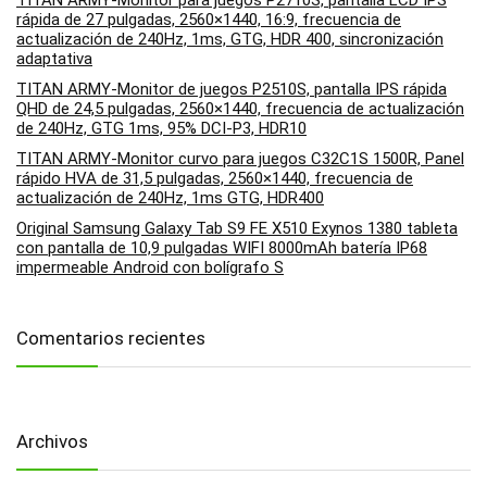
TITAN ARMY-Monitor para juegos P2710S, pantalla LCD IPS
rápida de 27 pulgadas, 2560×1440, 16:9, frecuencia de
actualización de 240Hz, 1ms, GTG, HDR 400, sincronización
adaptativa
TITAN ARMY-Monitor de juegos P2510S, pantalla IPS rápida
QHD de 24,5 pulgadas, 2560×1440, frecuencia de actualización
de 240Hz, GTG 1ms, 95% DCI-P3, HDR10
TITAN ARMY-Monitor curvo para juegos C32C1S 1500R, Panel
rápido HVA de 31,5 pulgadas, 2560×1440, frecuencia de
actualización de 240Hz, 1ms GTG, HDR400
Original Samsung Galaxy Tab S9 FE X510 Exynos 1380 tableta
con pantalla de 10,9 pulgadas WIFI 8000mAh batería IP68
impermeable Android con bolígrafo S
Comentarios recientes
Archivos