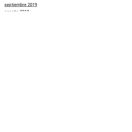
septiembre 2019
agosto 2019
julio 2019
junio 2019
mayo 2019
Categorías
Aliexpress
Amazon
Arenal
Asos
Banggood
Buenabuy
Carrefour
Converse
Dressinn
Druni