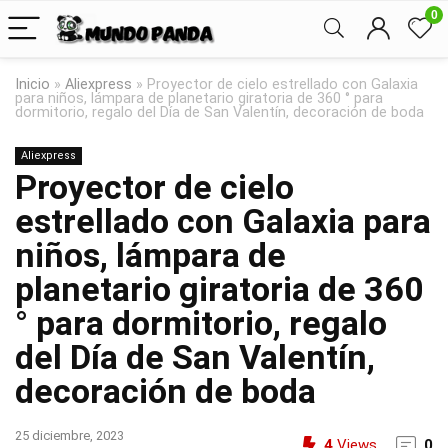
0
Inicio
»
Aliexpress
»
Proyector de cielo estrellado con Galaxia
para niños, lámpara de planetario giratoria de 360 ° para
dormitorio, regalo del Día de San Valentín, decoración de boda
Aliexpress
Proyector de cielo
estrellado con Galaxia para
niños, lámpara de
planetario giratoria de 360
° para dormitorio, regalo
del Día de San Valentín,
decoración de boda
25 diciembre, 2023
4
Views
0