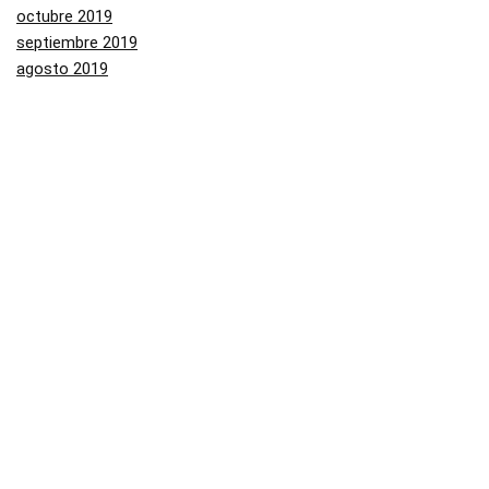
octubre 2019
septiembre 2019
agosto 2019
julio 2019
junio 2019
mayo 2019
Categorías
Aliexpress
Amazon
Arenal
Asos
Banggood
Buenabuy
Carrefour
Converse
Dressinn