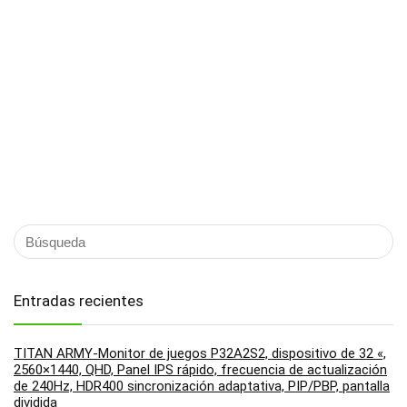
Entradas recientes
TITAN ARMY-Monitor de juegos P32A2S2, dispositivo de 32 «,
2560×1440, QHD, Panel IPS rápido, frecuencia de actualización
de 240Hz, HDR400 sincronización adaptativa, PIP/PBP, pantalla
dividida