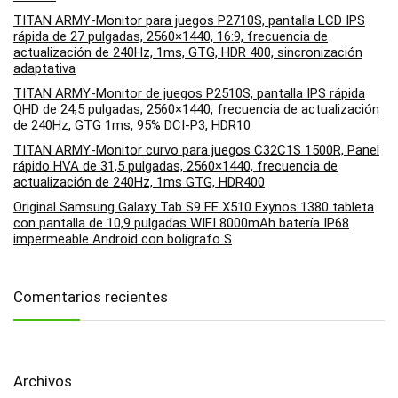
TITAN ARMY-Monitor para juegos P2710S, pantalla LCD IPS
rápida de 27 pulgadas, 2560×1440, 16:9, frecuencia de
actualización de 240Hz, 1ms, GTG, HDR 400, sincronización
adaptativa
TITAN ARMY-Monitor de juegos P2510S, pantalla IPS rápida
QHD de 24,5 pulgadas, 2560×1440, frecuencia de actualización
de 240Hz, GTG 1ms, 95% DCI-P3, HDR10
TITAN ARMY-Monitor curvo para juegos C32C1S 1500R, Panel
rápido HVA de 31,5 pulgadas, 2560×1440, frecuencia de
actualización de 240Hz, 1ms GTG, HDR400
Original Samsung Galaxy Tab S9 FE X510 Exynos 1380 tableta
con pantalla de 10,9 pulgadas WIFI 8000mAh batería IP68
impermeable Android con bolígrafo S
Comentarios recientes
Archivos