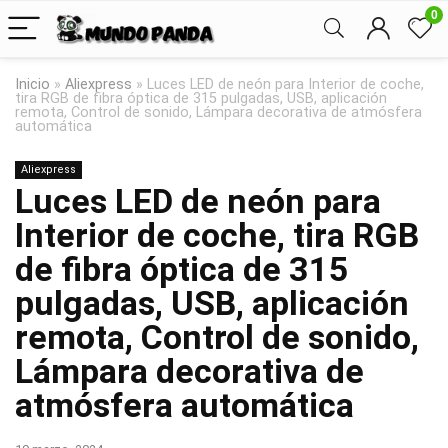
0
Inicio
»
Aliexpress
»
Luces LED de neón para Interior de coche,
tira RGB de fibra óptica de 315 pulgadas, USB, aplicación
remota, Control de sonido, Lámpara decorativa de atmósfera
automática
Aliexpress
Luces LED de neón para
Interior de coche, tira RGB
de fibra óptica de 315
pulgadas, USB, aplicación
remota, Control de sonido,
Lámpara decorativa de
atmósfera automática