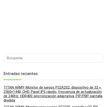
Entradas recientes
TITAN ARMY-Monitor de juegos P32A2S2, dispositivo de 32 «,
2560×1440, QHD, Panel IPS rápido, frecuencia de actualización
de 240Hz, HDR400 sincronización adaptativa, PIP/PBP, pantalla
dividida
TITAN ARMY-Monitor para juegos P2710S, pantalla LCD IPS