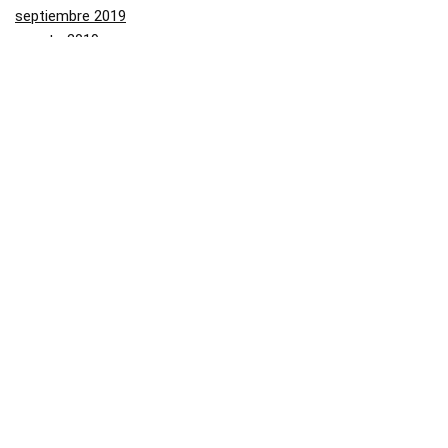
septiembre 2019
agosto 2019
julio 2019
junio 2019
mayo 2019
Categorías
Aliexpress
Amazon
Arenal
Asos
Banggood
Buenabuy
Carrefour
Converse
Dressinn
Druni