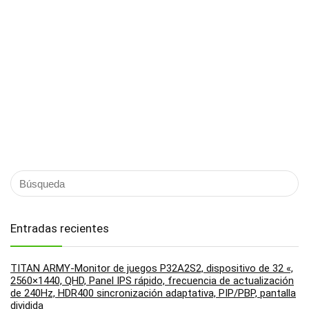
Entradas recientes
TITAN ARMY-Monitor de juegos P32A2S2, dispositivo de 32 «,
2560×1440, QHD, Panel IPS rápido, frecuencia de actualización
de 240Hz, HDR400 sincronización adaptativa, PIP/PBP, pantalla
dividida