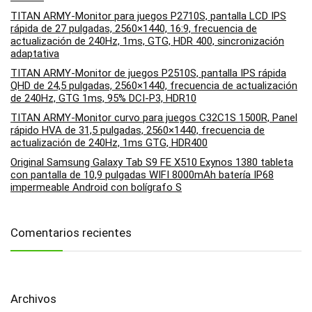
TITAN ARMY-Monitor para juegos P2710S, pantalla LCD IPS
rápida de 27 pulgadas, 2560×1440, 16:9, frecuencia de
actualización de 240Hz, 1ms, GTG, HDR 400, sincronización
adaptativa
TITAN ARMY-Monitor de juegos P2510S, pantalla IPS rápida
QHD de 24,5 pulgadas, 2560×1440, frecuencia de actualización
de 240Hz, GTG 1ms, 95% DCI-P3, HDR10
TITAN ARMY-Monitor curvo para juegos C32C1S 1500R, Panel
rápido HVA de 31,5 pulgadas, 2560×1440, frecuencia de
actualización de 240Hz, 1ms GTG, HDR400
Original Samsung Galaxy Tab S9 FE X510 Exynos 1380 tableta
con pantalla de 10,9 pulgadas WIFI 8000mAh batería IP68
impermeable Android con bolígrafo S
Comentarios recientes
Archivos