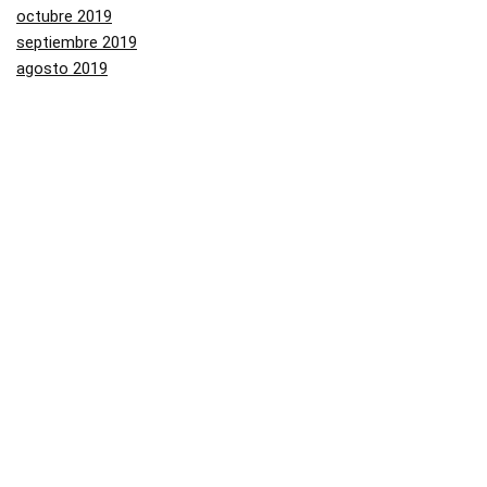
octubre 2019
septiembre 2019
agosto 2019
julio 2019
junio 2019
mayo 2019
Categorías
Aliexpress
Amazon
Arenal
Asos
Banggood
Buenabuy
Carrefour
Converse
Dressinn