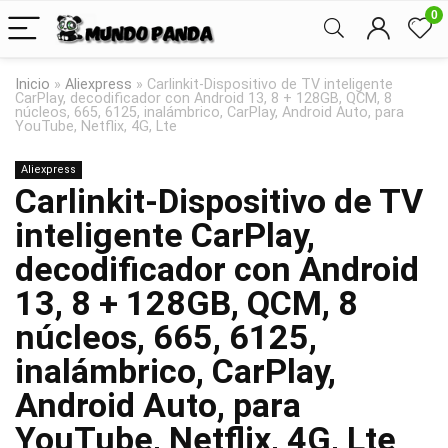
0
Inicio
»
Aliexpress
»
Carlinkit-Dispositivo de TV inteligente
CarPlay, decodificador con Android 13, 8 + 128GB, QCM, 8
núcleos, 665, 6125, inalámbrico, CarPlay, Android Auto, para
YouTube, Netflix, 4G, Lte
Aliexpress
Carlinkit-Dispositivo de TV
inteligente CarPlay,
decodificador con Android
13, 8 + 128GB, QCM, 8
núcleos, 665, 6125,
inalámbrico, CarPlay,
Android Auto, para
YouTube, Netflix, 4G, Lte