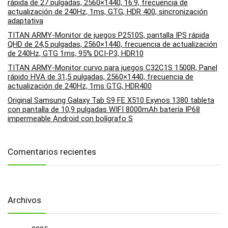
rápida de 27 pulgadas, 2560×1440, 16:9, frecuencia de
actualización de 240Hz, 1ms, GTG, HDR 400, sincronización
adaptativa
TITAN ARMY-Monitor de juegos P2510S, pantalla IPS rápida
QHD de 24,5 pulgadas, 2560×1440, frecuencia de actualización
de 240Hz, GTG 1ms, 95% DCI-P3, HDR10
TITAN ARMY-Monitor curvo para juegos C32C1S 1500R, Panel
rápido HVA de 31,5 pulgadas, 2560×1440, frecuencia de
actualización de 240Hz, 1ms GTG, HDR400
Original Samsung Galaxy Tab S9 FE X510 Exynos 1380 tableta
con pantalla de 10,9 pulgadas WIFI 8000mAh batería IP68
impermeable Android con bolígrafo S
Comentarios recientes
Archivos