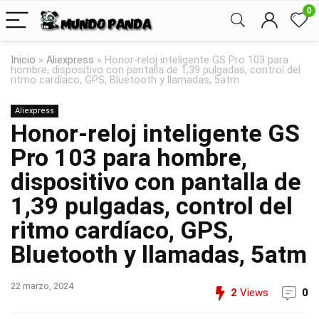
0
Inicio
»
Aliexpress
»
Honor-reloj inteligente GS Pro 103 para
hombre, dispositivo con pantalla de 1,39 pulgadas, control del
ritmo cardíaco, GPS, Bluetooth y llamadas, 5atm
Aliexpress
Honor-reloj inteligente GS
Pro 103 para hombre,
dispositivo con pantalla de
1,39 pulgadas, control del
ritmo cardíaco, GPS,
Bluetooth y llamadas, 5atm
22 marzo, 2024
2
Views
0