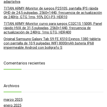
adaptativa
TITAN ARMY-Monitor de juegos P2510S, pantalla IPS rápida
QHD de 24,5 pulgadas, 2560×1440, frecuencia de actualización
de 240Hz, GTG 1ms, 95% DCI-P3, HDR10
TITAN ARMY-Monitor curvo para juegos C32C1S 1500R, Panel
rápido HVA de 31,5 pulgadas, 2560×1440, frecuencia de
actualización de 240Hz, 1ms GTG, HDR400
Original Samsung Galaxy Tab S9 FE X510 Exynos 1380 tableta
con pantalla de 10,9 pulgadas WIFI 8000mAh batería IP68
impermeable Android con bolígrafo S
Comentarios recientes
Archivos
marzo 2025
enero 2025