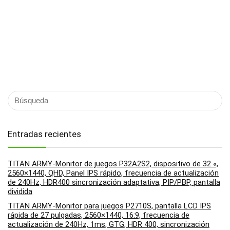
Entradas recientes
TITAN ARMY-Monitor de juegos P32A2S2, dispositivo de 32 «,
2560×1440, QHD, Panel IPS rápido, frecuencia de actualización
de 240Hz, HDR400 sincronización adaptativa, PIP/PBP, pantalla
dividida
TITAN ARMY-Monitor para juegos P2710S, pantalla LCD IPS
rápida de 27 pulgadas, 2560×1440, 16:9, frecuencia de
actualización de 240Hz, 1ms, GTG, HDR 400, sincronización