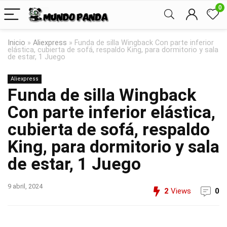
0
Inicio
»
Aliexpress
»
Funda de silla Wingback Con parte inferior
elástica, cubierta de sofá, respaldo King, para dormitorio y sala
de estar, 1 Juego
Aliexpress
Funda de silla Wingback
Con parte inferior elástica,
cubierta de sofá, respaldo
King, para dormitorio y sala
de estar, 1 Juego
9 abril, 2024
2
Views
0