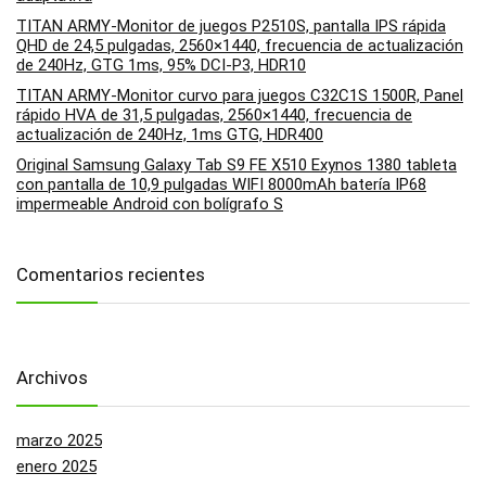
TITAN ARMY-Monitor de juegos P2510S, pantalla IPS rápida
QHD de 24,5 pulgadas, 2560×1440, frecuencia de actualización
de 240Hz, GTG 1ms, 95% DCI-P3, HDR10
TITAN ARMY-Monitor curvo para juegos C32C1S 1500R, Panel
rápido HVA de 31,5 pulgadas, 2560×1440, frecuencia de
actualización de 240Hz, 1ms GTG, HDR400
Original Samsung Galaxy Tab S9 FE X510 Exynos 1380 tableta
con pantalla de 10,9 pulgadas WIFI 8000mAh batería IP68
impermeable Android con bolígrafo S
Comentarios recientes
Archivos
marzo 2025
enero 2025