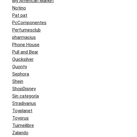
My American Market
Notino
Pat pat
PcComponentes
Perfumesclub
pharmacius
Phone House
Pull and Bear
Quicksilver
Quonty
Sephora
Shein
ShopDisney
Sin categoría
Stradivarius
Toyplanet
Toysrus
Tuimeilibre
Zalando