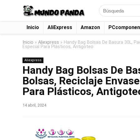
Search
for:
Inicio
AliExpress
Amazon
PCcomponen
Inicio
»
Aliexpress
»
Handy Bag Bolsas De Basura 30L, Pac
Especial Para Plásticos, Antigoteo
Aliexpress
Handy Bag Bolsas De Bas
Bolsas, Reciclaje Envase
Para Plásticos, Antigote
14 abril, 2024