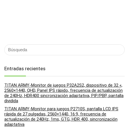
Entradas recientes
TITAN ARMY-Monitor de juegos P32A2S2, dispositivo de 32 «,
2560×1440, QHD, Panel IPS rápido, frecuencia de actualización
de 240Hz, HDR400 sincronización adaptativa, PIP/PBP, pantalla
dividida
TITAN ARMY-Monitor para juegos P2710S, pantalla LCD IPS
rápida de 27 pulgadas, 2560×1440, 16:9, frecuencia de
actualización de 240Hz, 1ms, GTG, HDR 400, sincronización
adaptativa