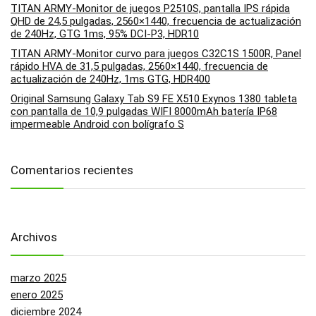
TITAN ARMY-Monitor de juegos P2510S, pantalla IPS rápida
QHD de 24,5 pulgadas, 2560×1440, frecuencia de actualización
de 240Hz, GTG 1ms, 95% DCI-P3, HDR10
TITAN ARMY-Monitor curvo para juegos C32C1S 1500R, Panel
rápido HVA de 31,5 pulgadas, 2560×1440, frecuencia de
actualización de 240Hz, 1ms GTG, HDR400
Original Samsung Galaxy Tab S9 FE X510 Exynos 1380 tableta
con pantalla de 10,9 pulgadas WIFI 8000mAh batería IP68
impermeable Android con bolígrafo S
Comentarios recientes
Archivos
marzo 2025
enero 2025
diciembre 2024