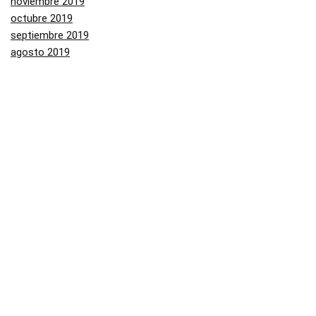
noviembre 2019
octubre 2019
septiembre 2019
agosto 2019
julio 2019
junio 2019
mayo 2019
Categorías
Aliexpress
Amazon
Arenal
Asos
Banggood
Buenabuy
Carrefour
Converse