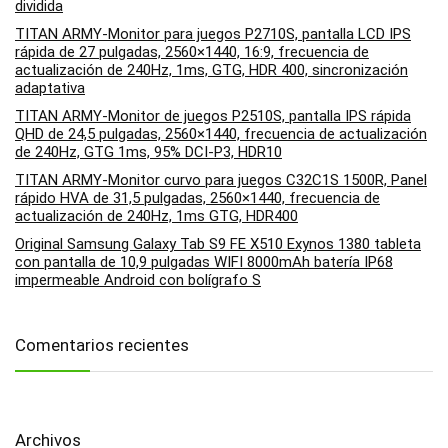
dividida
TITAN ARMY-Monitor para juegos P2710S, pantalla LCD IPS
rápida de 27 pulgadas, 2560×1440, 16:9, frecuencia de
actualización de 240Hz, 1ms, GTG, HDR 400, sincronización
adaptativa
TITAN ARMY-Monitor de juegos P2510S, pantalla IPS rápida
QHD de 24,5 pulgadas, 2560×1440, frecuencia de actualización
de 240Hz, GTG 1ms, 95% DCI-P3, HDR10
TITAN ARMY-Monitor curvo para juegos C32C1S 1500R, Panel
rápido HVA de 31,5 pulgadas, 2560×1440, frecuencia de
actualización de 240Hz, 1ms GTG, HDR400
Original Samsung Galaxy Tab S9 FE X510 Exynos 1380 tableta
con pantalla de 10,9 pulgadas WIFI 8000mAh batería IP68
impermeable Android con bolígrafo S
Comentarios recientes
Archivos