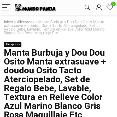
0
Inicio
»
Aliexpress
»
Manta Burbuja y Dou Dou Osito Manta
extrasuave + doudou Osito Tacto Aterciopelado, Set de
Regalo Bebe, Lavable, Textura en Relieve Color Azul Marino
Blanco Gris Rosa Maquillaje Etc
Aliexpress
Manta Burbuja y Dou Dou
Osito Manta extrasuave +
doudou Osito Tacto
Aterciopelado, Set de
Regalo Bebe, Lavable,
Textura en Relieve Color
Azul Marino Blanco Gris
Rosa Maquillaje Etc