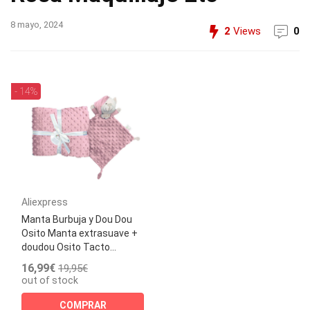
8 mayo, 2024
2
Views
0
- 14%
Aliexpress
Manta Burbuja y Dou Dou
Osito Manta extrasuave +
doudou Osito Tacto...
16,99€
19,95€
out of stock
COMPRAR