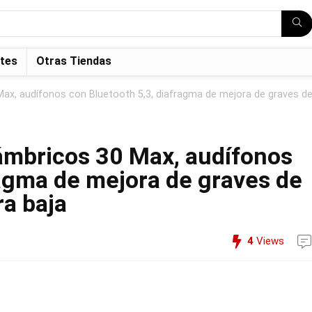
tes
Otras Tiendas
Max, audífonos con Bluetooth 5,3, diafragma de mejora de graves d
ámbricos 30 Max, audífonos
ragma de mejora de graves de
ra baja
4
Views