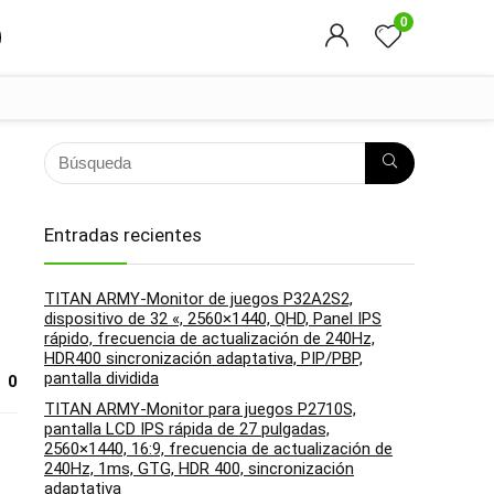
0
e
Entradas recientes
TITAN ARMY-Monitor de juegos P32A2S2,
dispositivo de 32 «, 2560×1440, QHD, Panel IPS
rápido, frecuencia de actualización de 240Hz,
HDR400 sincronización adaptativa, PIP/PBP,
pantalla dividida
0
TITAN ARMY-Monitor para juegos P2710S,
pantalla LCD IPS rápida de 27 pulgadas,
2560×1440, 16:9, frecuencia de actualización de
240Hz, 1ms, GTG, HDR 400, sincronización
adaptativa