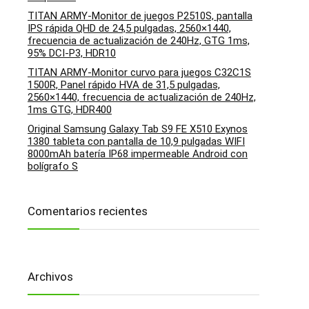
TITAN ARMY-Monitor de juegos P2510S, pantalla
IPS rápida QHD de 24,5 pulgadas, 2560×1440,
frecuencia de actualización de 240Hz, GTG 1ms,
95% DCI-P3, HDR10
TITAN ARMY-Monitor curvo para juegos C32C1S
1500R, Panel rápido HVA de 31,5 pulgadas,
2560×1440, frecuencia de actualización de 240Hz,
1ms GTG, HDR400
Original Samsung Galaxy Tab S9 FE X510 Exynos
1380 tableta con pantalla de 10,9 pulgadas WIFI
8000mAh batería IP68 impermeable Android con
bolígrafo S
Comentarios recientes
Archivos