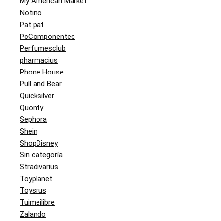
My American Market
Notino
Pat pat
PcComponentes
Perfumesclub
pharmacius
Phone House
Pull and Bear
Quicksilver
Quonty
Sephora
Shein
ShopDisney
Sin categoría
Stradivarius
Toyplanet
Toysrus
Tuimeilibre
Zalando