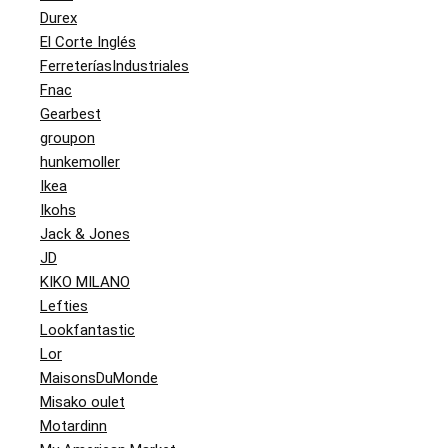
Durex
El Corte Inglés
FerreteríasIndustriales
Fnac
Gearbest
groupon
hunkemoller
Ikea
Ikohs
Jack & Jones
JD
KIKO MILANO
Lefties
Lookfantastic
Lor
MaisonsDuMonde
Misako oulet
Motardinn