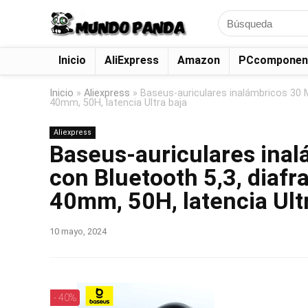
Search
for:
Inicio
AliExpress
Amazon
PCcomponen
Inicio
»
Aliexpress
»
Baseus-auriculares inalámbricos 30 
40mm, 50H, latencia Ultra baja
Aliexpress
Baseus-auriculares inal
con Bluetooth 5,3, diaf
40mm, 50H, latencia Ult
10 mayo, 2024
- 40%