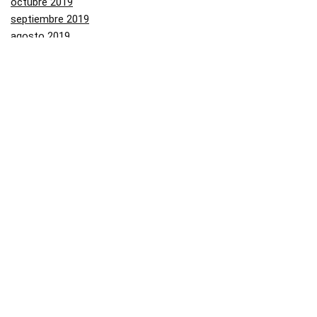
octubre 2019
septiembre 2019
agosto 2019
julio 2019
junio 2019
mayo 2019
Categorías
Aliexpress
Amazon
Arenal
Asos
Banggood
Buenabuy
Carrefour
Converse
Dressinn