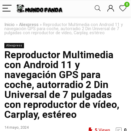
0
Inicio
»
Aliexpress
»
Reproductor Multimedia con Android 11 y
navegación GPS para coche, autorradio 2 Din Universal de 7
pulgadas con reproductor de vídeo, Carplay, estéreo
Aliexpress
Reproductor Multimedia
con Android 11 y
navegación GPS para
coche, autorradio 2 Din
Universal de 7 pulgadas
con reproductor de vídeo,
Carplay, estéreo
14 mayo, 2024
5
Views
0