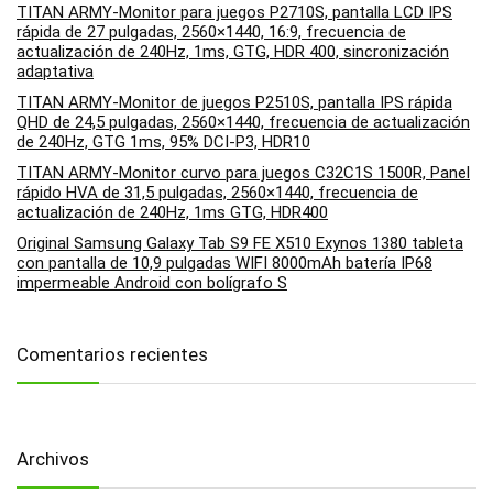
TITAN ARMY-Monitor para juegos P2710S, pantalla LCD IPS
rápida de 27 pulgadas, 2560×1440, 16:9, frecuencia de
actualización de 240Hz, 1ms, GTG, HDR 400, sincronización
adaptativa
TITAN ARMY-Monitor de juegos P2510S, pantalla IPS rápida
QHD de 24,5 pulgadas, 2560×1440, frecuencia de actualización
de 240Hz, GTG 1ms, 95% DCI-P3, HDR10
TITAN ARMY-Monitor curvo para juegos C32C1S 1500R, Panel
rápido HVA de 31,5 pulgadas, 2560×1440, frecuencia de
actualización de 240Hz, 1ms GTG, HDR400
Original Samsung Galaxy Tab S9 FE X510 Exynos 1380 tableta
con pantalla de 10,9 pulgadas WIFI 8000mAh batería IP68
impermeable Android con bolígrafo S
Comentarios recientes
Archivos