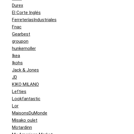
Durex
El Corte Inglés
FerreteríasIndustriales
Fnac
Gearbest
groupon
hunkemoller
Ikea
Ikohs
Jack & Jones
JD
KIKO MILANO
Lefties
Lookfantastic
Lor
MaisonsDuMonde
Misako oulet
Motardinn