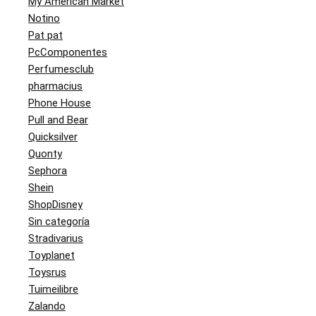
My American Market
Notino
Pat pat
PcComponentes
Perfumesclub
pharmacius
Phone House
Pull and Bear
Quicksilver
Quonty
Sephora
Shein
ShopDisney
Sin categoría
Stradivarius
Toyplanet
Toysrus
Tuimeilibre
Zalando