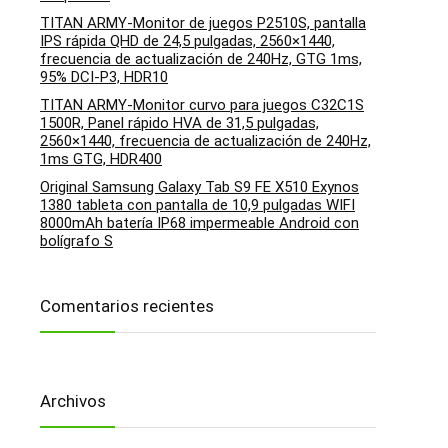
TITAN ARMY-Monitor de juegos P2510S, pantalla
IPS rápida QHD de 24,5 pulgadas, 2560×1440,
frecuencia de actualización de 240Hz, GTG 1ms,
95% DCI-P3, HDR10
TITAN ARMY-Monitor curvo para juegos C32C1S
1500R, Panel rápido HVA de 31,5 pulgadas,
2560×1440, frecuencia de actualización de 240Hz,
1ms GTG, HDR400
Original Samsung Galaxy Tab S9 FE X510 Exynos
1380 tableta con pantalla de 10,9 pulgadas WIFI
8000mAh batería IP68 impermeable Android con
bolígrafo S
Comentarios recientes
Archivos