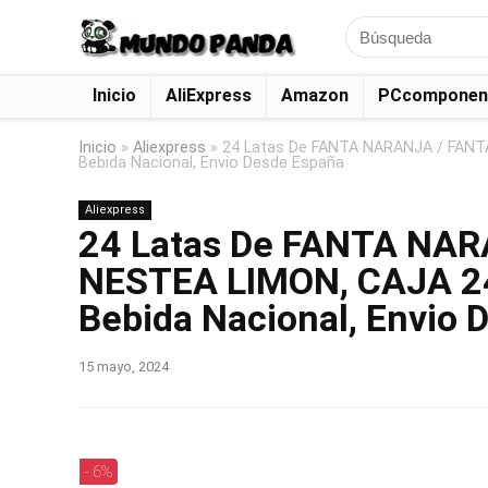
Search
for:
Inicio
AliExpress
Amazon
PCcomponen
Inicio
»
Aliexpress
»
24 Latas De FANTA NARANJA / FANTA
Bebida Nacional, Envio Desde España
Aliexpress
24 Latas De FANTA NAR
NESTEA LIMON, CAJA 24U
Bebida Nacional, Envio 
15 mayo, 2024
- 6%