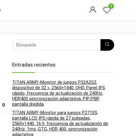
0
Entradas recientes
TITAN ARMY-Monitor de juegos P32A2S2,
dispositivo de 32 «, 2560×1440, QHD, Panel IPS
rápido, frecuencia de actualización de 240Hz,
HDR400 sincronización adaptativa, PIP/PBP,
pantalla dividida
0
TITAN ARMY-Monitor para juegos P2710S,
pantalla LCD IPS rápida de 27 pulgadas,
2560×1440, 16:9, frecuencia de actualización de
240Hz, 1ms, GTG, HDR 400, sincronización
adaptativa