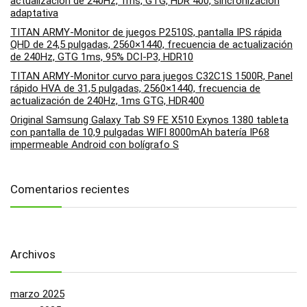
actualización de 240Hz, 1ms, GTG, HDR 400, sincronización
adaptativa
TITAN ARMY-Monitor de juegos P2510S, pantalla IPS rápida
QHD de 24,5 pulgadas, 2560×1440, frecuencia de actualización
de 240Hz, GTG 1ms, 95% DCI-P3, HDR10
TITAN ARMY-Monitor curvo para juegos C32C1S 1500R, Panel
rápido HVA de 31,5 pulgadas, 2560×1440, frecuencia de
actualización de 240Hz, 1ms GTG, HDR400
Original Samsung Galaxy Tab S9 FE X510 Exynos 1380 tableta
con pantalla de 10,9 pulgadas WIFI 8000mAh batería IP68
impermeable Android con bolígrafo S
Comentarios recientes
Archivos
marzo 2025